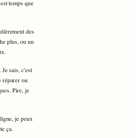
l est temps que
ulièrement des
he plus, ou un
ux.
Je sais, c'est
e réparer ou
es. Pire, je
ligne, je peux
te ça.