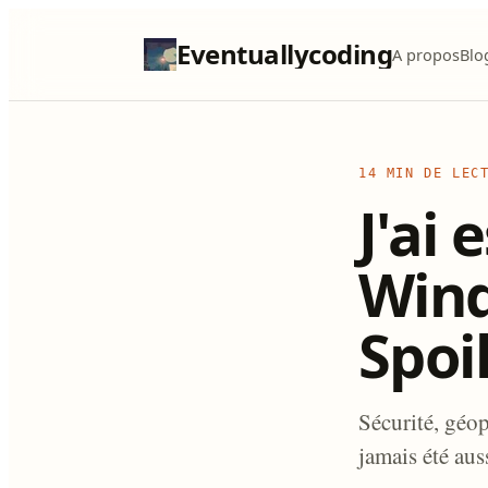
Eventuallycoding
A propos
Blo
14 MIN DE LEC
J'ai 
Wind
Spoil
Sécurité, géop
jamais été aus