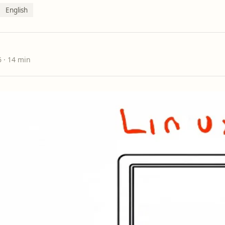
English
26
· 14 min