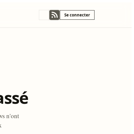
Se connecter
passé
ws n'ont
x