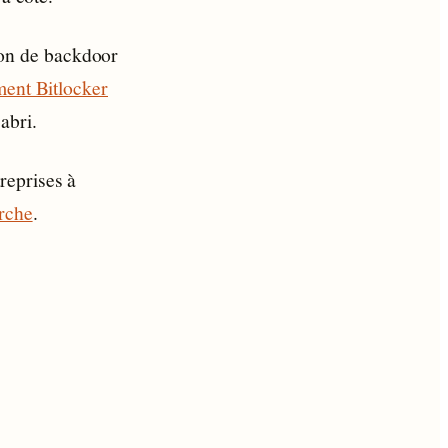
con de backdoor
ment Bitlocker
abri.
reprises à
arche
.