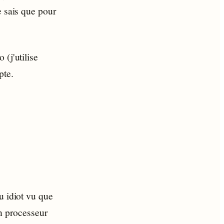
e sais que pour
(j'utilise
pte.
u idiot vu que
un processeur