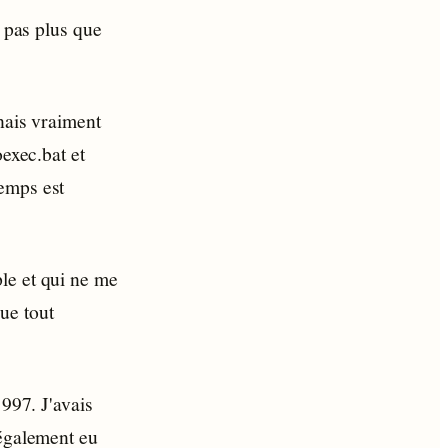
, pas plus que
nais vraiment
oexec.bat et
emps est
le et qui ne me
ue tout
1997. J'avais
 également eu