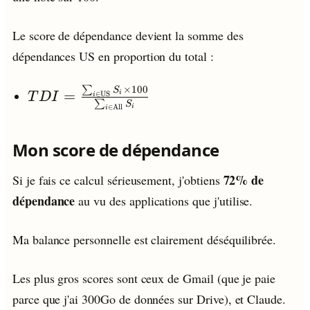
Le score de dépendance devient la somme des
dépendances US en proportion du total :
×
100
∑
TDI =
S
=
i
∈
US
T
D
I
i
∑
S
i
\frac{\sum_{i
∈
All
i
\in
Mon score de dépendance
\text{US}}
S_i \times
72% de
Si je fais ce calcul sérieusement, j'obtiens
100}{\sum_{i
dépendance
\in
au vu des applications que j'utilise.
\text{All}}
S_i}
Ma balance personnelle est clairement déséquilibrée.
Les plus gros scores sont ceux de Gmail (que je paie
parce que j'ai 300Go de données sur Drive), et Claude.