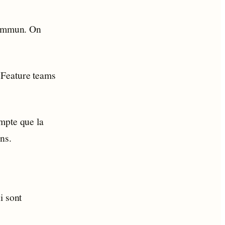
 commun. On
 Feature teams
mpte que la
ns.
i sont