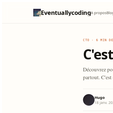
Eventuallycoding
A propos
Blo
CTO
·
6 MIN D
C'est
Découvrez pou
partout. C'est 
Hugo
18 janv. 2