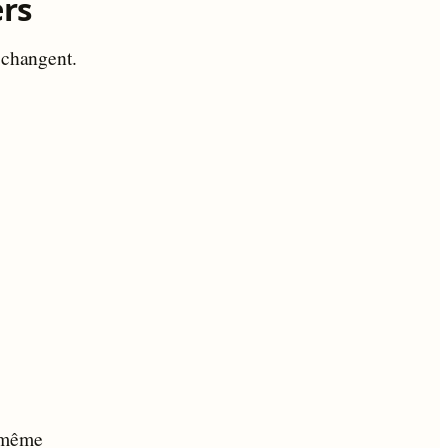
ers
 changent.
e même