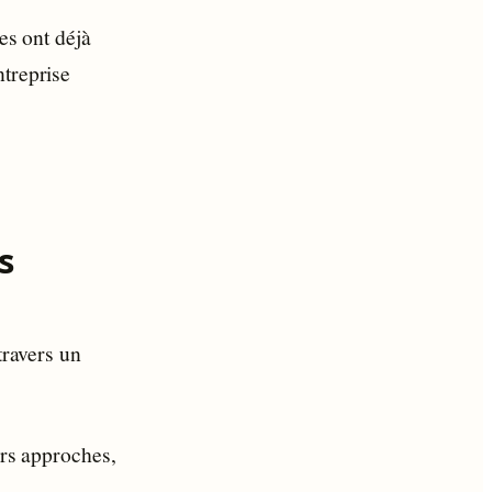
es ont déjà
ntreprise
s
travers un
urs approches,