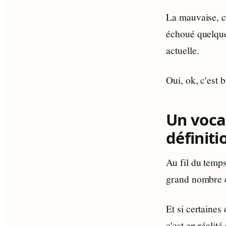
La mauvaise, c'
échoué quelque 
actuelle.
Oui, ok, c'est 
Un voca
définiti
Au fil du temps
grand nombre d
Et si certaines
c'est en réalit