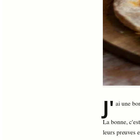
J'
ai une bo
La bonne, c'est
leurs preuves e