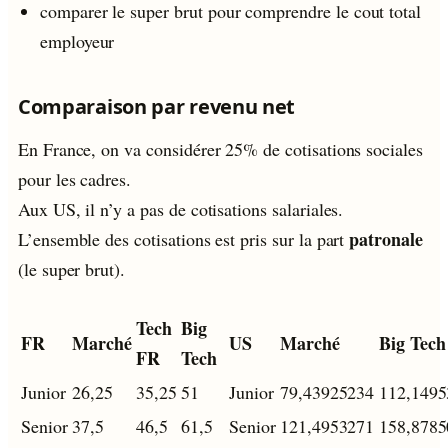
comparer le super brut pour comprendre le cout total
employeur
Comparaison par revenu net
En France, on va considérer 25% de cotisations sociales
pour les cadres.
Aux US, il n’y a pas de cotisations salariales.
patronale
L’ensemble des cotisations est pris sur la part
(le super brut).
Tech
Big
FR
Marché
US
Marché
Big Tech
FR
Tech
Junior
26,25
35,25
51
Junior
79,43925234
112,1495
Senior
37,5
46,5
61,5
Senior
121,4953271
158,8785