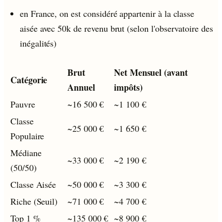
en France, on est considéré appartenir à la classe
aisée avec 50k de revenu brut (selon l'observatoire des
inégalités)
Brut
Net Mensuel (avant
Catégorie
Annuel
impôts)
Pauvre
~16 500 €
~1 100 €
Classe
~25 000 €
~1 650 €
Populaire
Médiane
~33 000 €
~2 190 €
(50/50)
Classe Aisée
~50 000 €
~3 300 €
Riche (Seuil)
~71 000 €
~4 700 €
Top 1 %
~135 000 €
~8 900 €