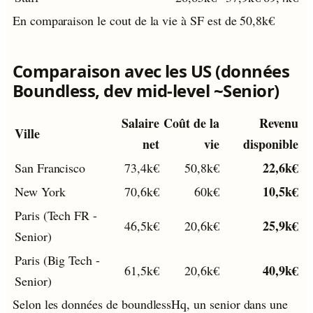
En comparaison le cout de la vie à SF est de 50,8k€
Comparaison avec les US (données
Boundless, dev mid-level ~Senior)
Salaire
Coût de la
Revenu
Ville
net
vie
disponible
22,6k€
San Francisco
73,4k€
50,8k€
10,5k€
New York
70,6k€
60k€
Paris (Tech FR -
25,9k€
46,5k€
20,6k€
Senior)
Paris (Big Tech -
40,9k€
61,5k€
20,6k€
Senior)
Selon les données de boundlessHq, un senior dans une