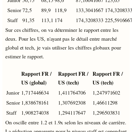
Junior
50,75
68,15
98,6
87,16041667
123,05
Senior
72,5
89,9
118,9
133,3041667
174,320833
Staff
91,35
113,1
174
174,3208333
225,591666
Sur ces chiffres, on va déterminer le rapport entre les
deux. Pour les US, n'ayant pas le détail entre marché
global et tech, je vais utiliser les chiffres globaux pour
estimer le rapport.
Rapport FR /
Rapport FR /
Rapport FR /
US (global)
US (tech)
US (tech)
Junior
1,717446634
1,411764706
1,247971602
Senior
1,838678161
1,307692308
1,46611298
Staff
1,908274038
1,294117647
1,296503831
On oscille entre 1.2 et 1.9x selon les niveaux de carrière.
La réduction apparente pour le niveau staff est cependant