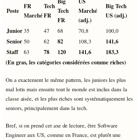
Big
US
FR
Tech
Big Tech
Poste
Tech
Marché
Marché
FR
US (adj.)
FR
(adj.)
Junior
35
47
68
70,8
100,0
Senior
82
141,6
50
62
108,3
Staff
78
120
141,6
183,3
63
(En gras, les catégories considérées comme riches)
On a exactement le même pattern, les juniors les plus
mal lotis mais ensuite tout le monde est inclus dans la
classe aisée, et les plus riches sont systématiquement les
seniors, principalement dans la tech.
Bref, si on prend cet axe de lecture, être Software
Engineer aux US, comme en France, est plutôt une