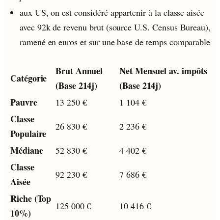
aux US, on est considéré appartenir à la classe aisée
avec 92k de revenu brut (source U.S. Census Bureau),
ramené en euros et sur une base de temps comparable
Brut Annuel
Net Mensuel av. impôts
Catégorie
(Base 214j)
(Base 214j)
Pauvre
13 250 €
1 104 €
Classe
26 830 €
2 236 €
Populaire
Médiane
52 830 €
4 402 €
Classe
92 230 €
7 686 €
Aisée
Riche (Top
125 000 €
10 416 €
10%)