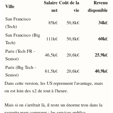
Salaire
Coût de la
Revenu
Ville
net
vie
disponible
San Francisco
34k€
85k€
50,8k€
(Tech)
San Francisco (Big
60k€
111k€
50,8k€
Tech)
Paris (Tech FR -
25,9k€
46,5k€
20,6k€
Senior)
Paris (Big Tech -
40,9k€
61,5k€
20,6k€
Senior)
Dans cette version, les US reprennent l'avantage, mais
on est loin des x2 de tout à l'heure.
Mais si on s'arrêtait là, il reste un énorme trou dans la
raquette pour comparer : les services publics.