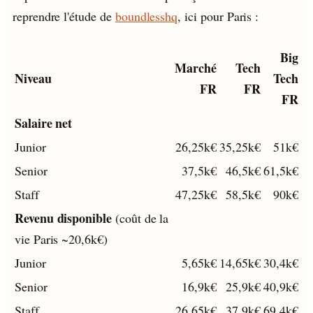
reprendre l'étude de
boundlesshq
, ici pour Paris :
Big
Marché
Tech
Niveau
Tech
FR
FR
FR
Salaire net
Junior
26,25k€
35,25k€
51k€
Senior
37,5k€
46,5k€
61,5k€
Staff
47,25k€
58,5k€
90k€
Revenu disponible
(coût de la
vie Paris ~20,6k€)
Junior
5,65k€
14,65k€
30,4k€
Senior
16,9k€
25,9k€
40,9k€
Staff
26,65k€
37,9k€
69,4k€