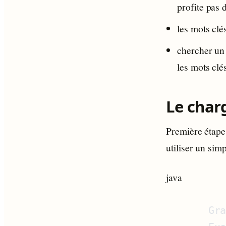
profite pas 
les mots clé
chercher un
les mots clé
Le cha
Première étape
utiliser un sim
java
       Gr