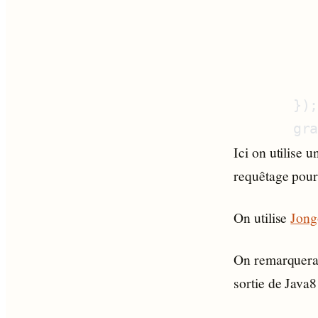
         
         
         
       gr
Ici on utilise
requêtage pou
On utilise
Jong
On remarquera l
sortie de Java8