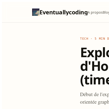
Eventuallycoding
A propos
Blo
TECH
·
5 MIN 
Expl
d'Ho
(tim
Début de l'ex
orientée grap