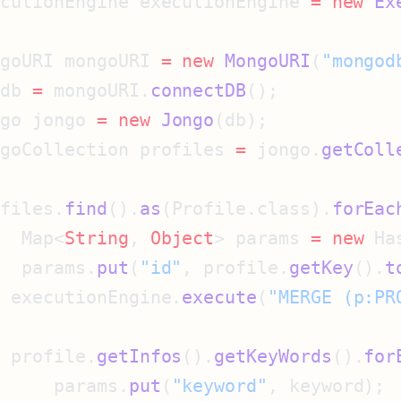
ecutionEngine executionEngine 
=
 new
 Ex
ngoURI mongoURI 
=
 new
 MongoURI
(
"mongod
 db 
=
 mongoURI.
connectDB
ngo jongo 
=
 new
 Jongo
ngoCollection profiles 
=
 jongo.
getColl
ofiles.
find
().
as
(Profile.class).
forEac
   Map<
String
, 
Object
> params 
=
 new
   params.
put
(
"id"
, profile.
getKey
().
t
  executionEngine.
execute
(
"MERGE (p:PR
  profile.
getInfos
().
getKeyWords
().
for
      params.
put
(
"keyword"