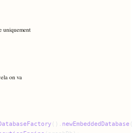
te uniquement
cela on va
DatabaseFactory
().
newEmbeddedDatabase