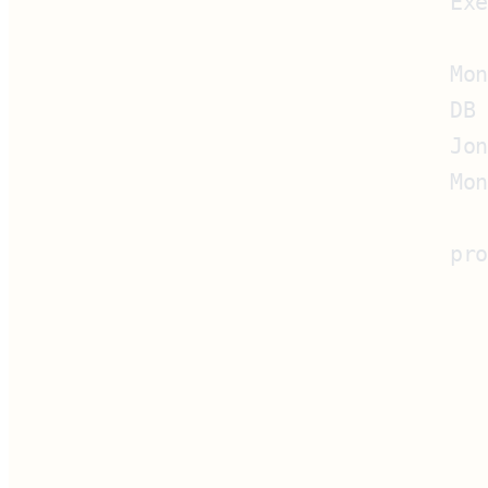
       Ex
       Mo
       DB
       Jo
       Mo
       pr
         
         
         
         
         