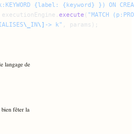
k:KEYWORD {label: {keyword} }) ON CRE
 executionEngine.
execute
(
"MATCH (p:PR
IALISES
\_
IN
\]
-> k"
 le langage de
 bien fêter la