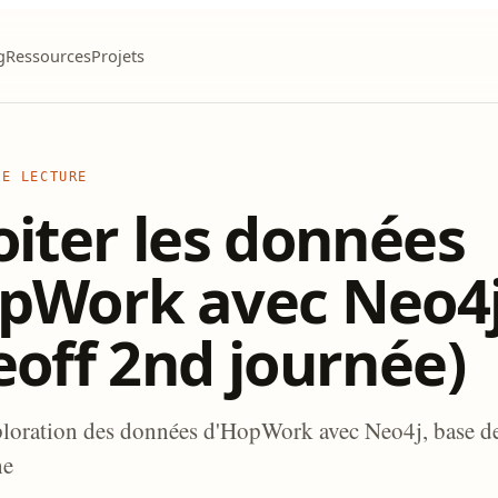
g
Ressources
Projets
DE LECTURE
oiter les données
pWork avec Neo4
eoff 2nd journée)
ploration des données d'HopWork avec Neo4j, base d
he