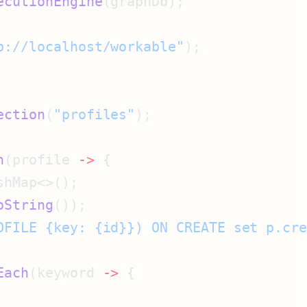
ecutionEngine
b://localhost/workable"
ection
(
"profiles"
h
(profile 
->
oString
OFILE {key: {id}}) ON CREATE set p.cr
Each
(keyword 
->