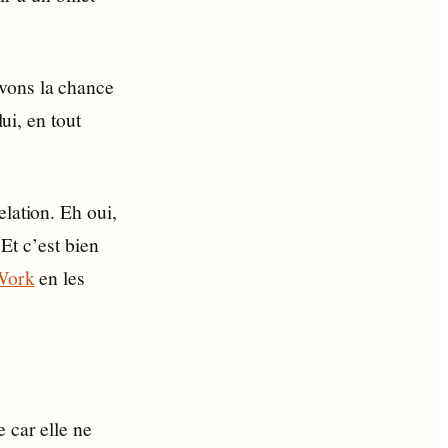
avons la chance
lui, en tout
elation. Eh oui,
Et c’est bien
Work
en les
e car elle ne