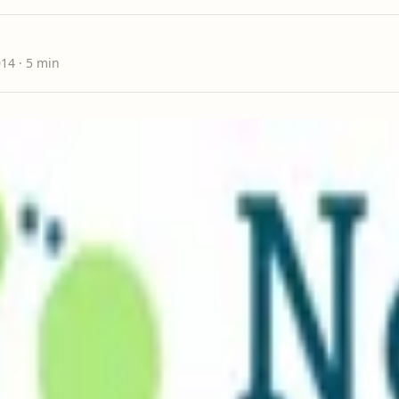
014
· 5 min