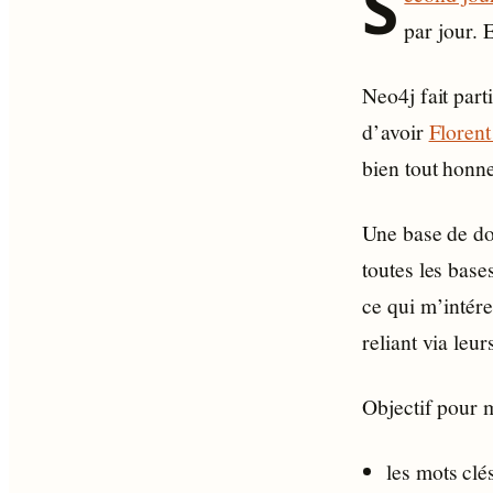
S
par jour. 
Neo4j fait par
d’avoir
Florent
bien tout honn
Une base de don
toutes les base
ce qui m’intére
reliant via leu
Objectif pour 
les mots clé