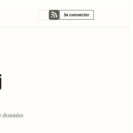
Se connecter
j
e données