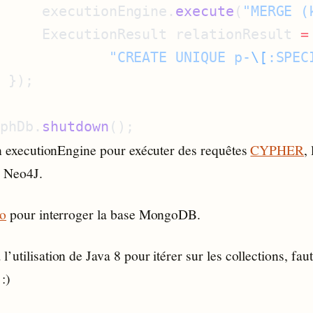
      executionEngine.
execute
(
"MERGE (
      ExecutionResult relationResult 
=
              "CREATE UNIQUE p-
\[
:SPEC
aphDb.
shutdown
 un executionEngine pour exécuter des requêtes
CYPHER
,
r Neo4J.
o
pour interroger la base MongoDB.
’utilisation de Java 8 pour itérer sur les collections, faut
 :)