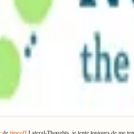
r
de
timeoff
Lateral-Thoughts, je tente toujours de me teni