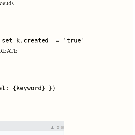
noeuds
e CREATE
l: {keyword} })
