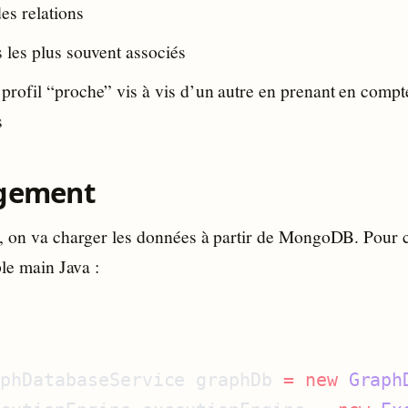
des relations
s les plus souvent associés
 profil “proche” vis à vis d’un autre en prenant en comp
s
rgement
, on va charger les données à partir de MongoDB. Pour 
ple main Java :
aphDatabaseService graphDb 
=
 new
 Graph