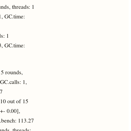
nds, threads: 1
1, GC.time:
s: 1
3, GC.time:
15 rounds,
GC.calls: 1,
37
10 out of 15
+- 0.00],
e.bench: 113.27
nds, threads: