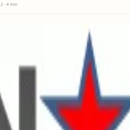
12
· 4 min