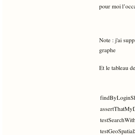
pour moi l’occ
Note : j'ai sup
graphe
Et le tableau de
findByLoginS
assertThatMy
testSearchWi
testGeoSpatia