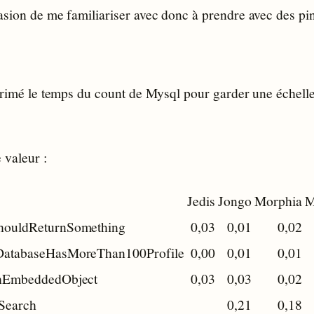
asion de me familiariser avec donc à prendre avec des pin
primé le temps du count de Mysql pour garder une échelle 
 valeur :
Jedis
Jongo
Morphia
M
houldReturnSomething
0,03
0,01
0,02
DatabaseHasMoreThan100Profile
0,00
0,01
0,01
thEmbeddedObject
0,03
0,03
0,02
lSearch
0,21
0,18