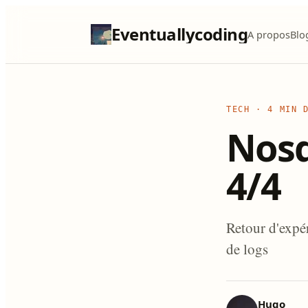
Eventuallycoding
A propos
Blo
TECH
·
4 MIN 
Nosq
4/4
Retour d'expé
de logs
Hugo