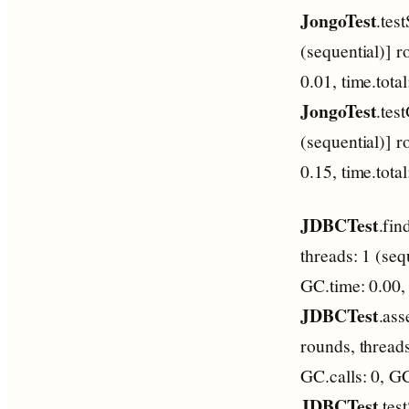
JongoTest
.tes
(sequential)] 
0.01, time.tota
JongoTest
.tes
(sequential)] 
0.15, time.tota
JDBCTest
.fi
threads: 1 (seq
GC.time: 0.00,
JDBCTest
.as
rounds, threads
GC.calls: 0, G
JDBCTest
.te