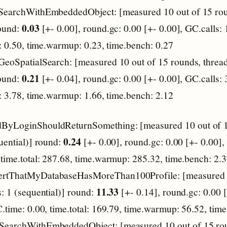
tSearchWithEmbeddedObject: [measured 10 out of 15 rou
0.03
round:
[+- 0.00], round.gc: 0.00 [+- 0.00], GC.calls: 
l: 0.50, time.warmup: 0.23, time.bench: 0.27
tGeoSpatialSearch: [measured 10 out of 15 rounds, thread
0.21
round:
[+- 0.04], round.gc: 0.00 [+- 0.00], GC.calls: 
l: 3.78, time.warmup: 1.66, time.bench: 2.12
ndByLoginShouldReturnSomething: [measured 10 out of 
0.24
uential)] round:
[+- 0.00], round.gc: 0.00 [+- 0.00], 
 time.total: 287.68, time.warmup: 285.32, time.bench: 2.
sertThatMyDatabaseHasMoreThan100Profile: [measured 
11.33
: 1 (sequential)] round:
[+- 0.14], round.gc: 0.00 [
C.time: 0.00, time.total: 169.79, time.warmup: 56.52, tim
stSearchWithEmbeddedObject: [measured 10 out of 15 rou