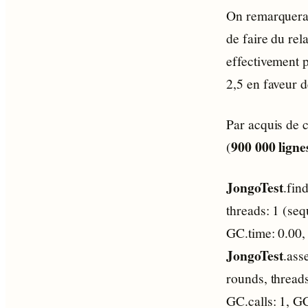
On remarquera 
de faire du rel
effectivement p
2,5 en faveur 
Par acquis de c
900 000 ligne
(
JongoTest
.fin
threads: 1 (seq
GC.time: 0.00, 
JongoTest
.ass
rounds, threads
GC.calls: 1, GC