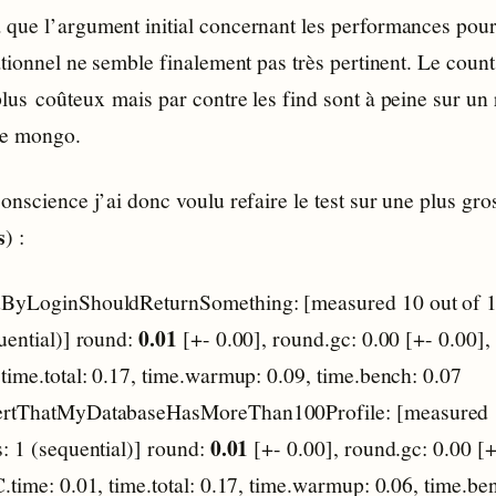
que l’argument initial concernant les performances pour
ationnel ne semble finalement pas très pertinent. Le count
lus coûteux mais par contre les find sont à peine sur un 
de mongo.
onscience j’ai donc voulu refaire le test sur une plus gr
s
) :
dByLoginShouldReturnSomething: [measured 10 out of 1
0.01
uential)] round:
[+- 0.00], round.gc: 0.00 [+- 0.00], 
time.total: 0.17, time.warmup: 0.09, time.bench: 0.07
ertThatMyDatabaseHasMoreThan100Profile: [measured 1
0.01
: 1 (sequential)] round:
[+- 0.00], round.gc: 0.00 [+
.time: 0.01, time.total: 0.17, time.warmup: 0.06, time.be