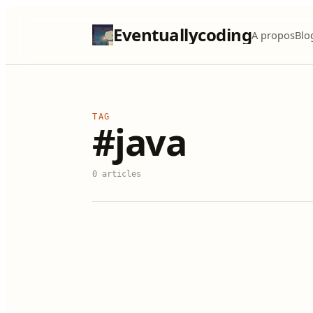
Eventuallycoding
A propos
Blo
TAG
#java
0 articles