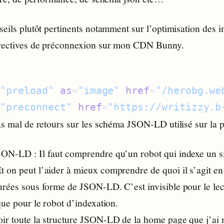
seils plutôt pertinents notamment sur l’optimisation des 
irectives de préconnexion sur mon CDN Bunny.
=
"preload"
 as
=
"image"
 href
=
"/herobg.we
=
"preconnect"
 href
=
"https://writizzy.b
as mal de retours sur les schéma JSON-LD utilisé sur la 
ON-LD : Il faut comprendre qu’un robot qui indexe un site
on peut l’aider à mieux comprendre de quoi il s’agit en l
urées sous forme de JSON-LD. C’est invisible pour le le
que pour le robot d’indexation.
ir toute la structure JSON-LD de la home page que j’ai 