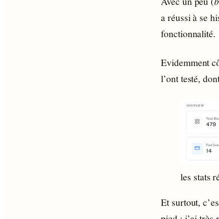
Avec un peu (
b
a réussi à se 
fonctionnalité.
Evidemment côté
l’ont testé, do
les stats 
Et surtout, c’e
pied : j’ai trè