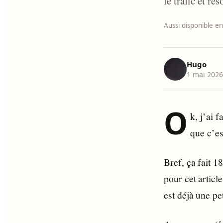
le trafic et r
Aussi disponible en
Hugo
1 mai 202
O
k, j’ai 
que c’e
Bref, ça fait 1
pour cet artic
est déjà une pet