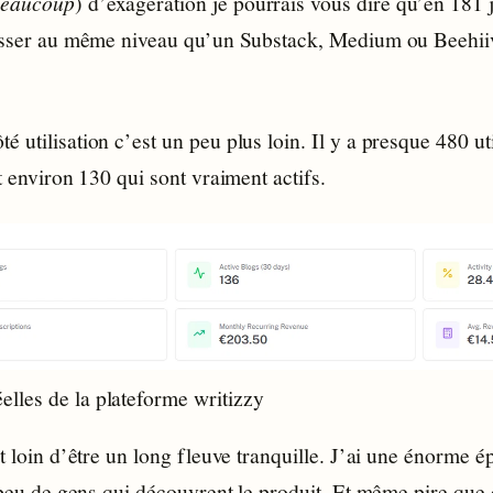
eaucoup
) d’exagération je pourrais vous dire qu’en 181 
hisser au même niveau qu’un Substack, Medium ou Beehii
 utilisation c’est un peu plus loin. Il y a presque 480 uti
nt environ 130 qui sont vraiment actifs.
réelles de la plateforme writizzy
st loin d’être un long fleuve tranquille. J’ai une énorme é
s peu de gens qui découvrent le produit. Et même pire que 