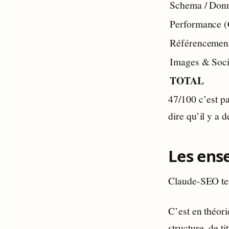
Schema / Donn
Performance
Référencemen
Images & Soci
TOTAL
47/100 c’est p
dire qu’il y a 
Les ens
Claude-SEO tes
C’est en théori
structure, de 