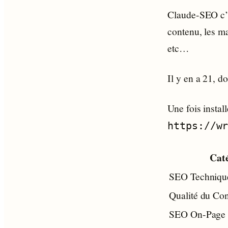
Claude-SEO c’es
contenu, les m
etc…
Il y en a 21, d
Une fois instal
https://w
Cat
SEO Techniqu
Qualité du Co
SEO On-Page