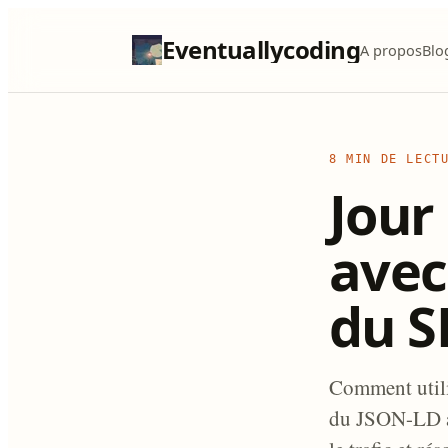
Eventuallycoding
A propos
Blo
8 MIN DE LECT
Jour 
avec
du S
Comment utili
du JSON-LD au