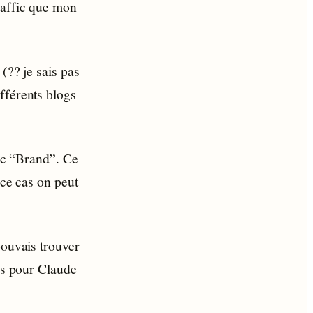
raffic que mon
(?? je sais pas
fférents blogs
fic “Brand”. Ce
 ce cas on peut
pouvais trouver
lls pour Claude