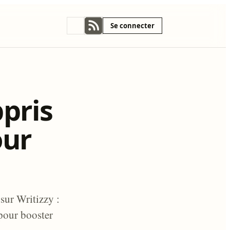
Se connecter
ppris
our
sur Writizzy :
pour booster