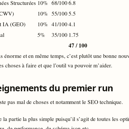
ées Structurées
10%
68/100
6.8
 (CWV)
10%
55/100
5.5
t IA (GEO)
10%
41/100
4.1
al
5%
35/100
1.75
47 / 100
as énorme et en même temps, c’est plutôt une bonne nouv
des choses à faire et que l’outil va pouvoir m’aider.
eignements du premier run
te pas mal de choses et notamment le SEO technique.
e la partie la plus simple puisqu’il s’agit de toutes les opt
titre, de performance, de schéma json etc…