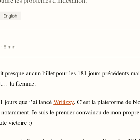
ésoudre les problèmes d'indexation.
English
6
· 8 min
fait presque aucun billet pour les 181 jours précédents ma
st… la flemme.
81 jours que j’ai lancé
Writizzy
. C’est la plateforme de blo
le notamment. Je suis le premier convaincu de mon propre 
ite victoire :)