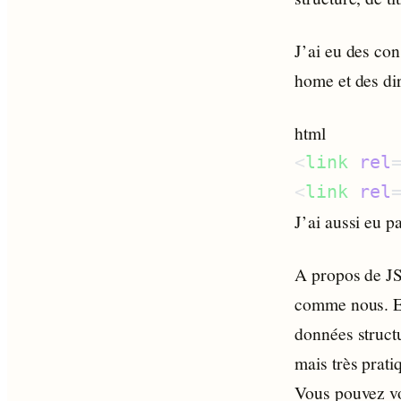
J’ai eu des con
home et des d
html
<
link
 rel
<
link
 rel
J’ai aussi eu p
A propos de JS
comme nous. Et 
données struct
mais très prati
Vous pouvez vo