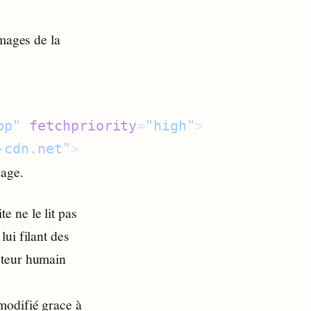
images de la
bp"
 fetchpriority
=
"high"
-cdn.net"
page.
 ne le lit pas
ui filant des
cteur humain
modifié grace à