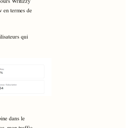
jours Writizzy
v en termes de
lisateurs qui
pine dans le
ça, mon traffic