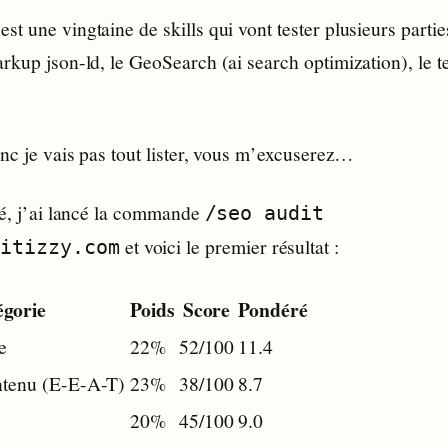
t une vingtaine de skills qui vont tester plusieurs parties
arkup json-ld, le GeoSearch (ai search optimization), le 
onc je vais pas tout lister, vous m’excuserez…
lé, j’ai lancé la commande
/seo audit
et voici le premier résultat :
ritizzy.com
égorie
Poids
Score
Pondéré
e
22%
52/100
11.4
ntenu (E-E-A-T)
23%
38/100
8.7
20%
45/100
9.0