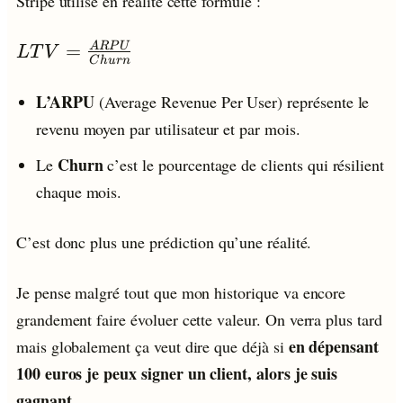
Stripe utilise en réalité cette formule :
LTV =
=
A
R
P
U
L
T
V
C
h
u
r
n
\frac{ARPU}
{Churn}
L’ARPU
(Average Revenue Per User) représente le
revenu moyen par utilisateur et par mois.
Churn
Le
c’est le pourcentage de clients qui résilient
chaque mois.
C’est donc plus une prédiction qu’une réalité.
Je pense malgré tout que mon historique va encore
grandement faire évoluer cette valeur. On verra plus tard
en dépensant
mais globalement ça veut dire que déjà si
100 euros je peux signer un client, alors je suis
gagnant
.