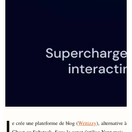
J
e crée une plateforme de blog (
Writizzy
), alternative à
Ghost ou Substack. Sous le capot j'utilise Nuxt mais