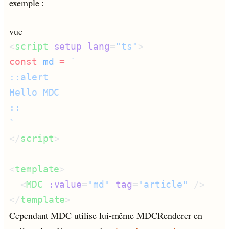
exemple :
vue
<
script
 setup
 lang
=
"ts"
const
 md
 =
</
script
<
template
  <
MDC
 :value
=
"md"
 tag
=
"article"
</
template
Cependant MDC utilise lui-même MDCRenderer en