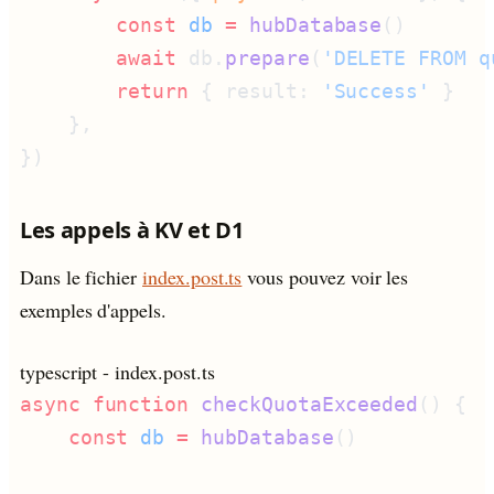
        const
 db
 =
 hubDatabase
        await
 db.
prepare
(
'DELETE FROM q
        return
 { result: 
'Success'
Les appels à KV et D1
Dans le fichier
index.post.ts
vous pouvez voir les
exemples d'appels.
typescript
- index.post.ts
async
 function
 checkQuotaExceeded
    const
 db
 =
 hubDatabase