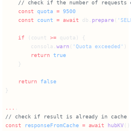
    const
 quota
 =
    const
 count
 =
 await
 db.
prepare
(
'SEL
    if
 (count 
>=
        consola.
warn
(
'Quota exceeded'
        return
    return
...
const
 responseFromCache
 =
 await
 hubKV
()