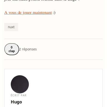
A vous de jouer maintenant
:)
nuxt
0
2 réponses
clap
ÉCRIT PAR
Hugo