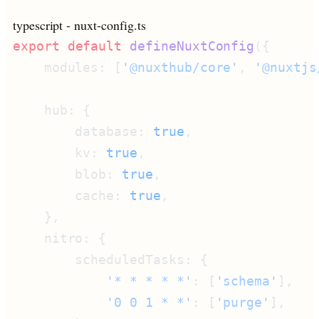
typescript
- nuxt-config.ts
export
 default
 defineNuxtConfig
    modules: [
'@nuxthub/core'
, 
'@nuxtjs
        database: 
true
        kv: 
true
        blob: 
true
        cache: 
true
            '* * * * *'
: [
'schema'
            '0 0 1 * *'
: [
'purge'