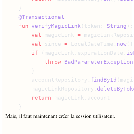
    fun
 verifyMagicLink
(token: 
String
):
        val
 magicLink 
=
 magicLinkReposi
        val
 since 
=
 LocalDateTime.
now
()
        if
 (magicLink.expirationDate.
is
            throw
 BadParameterException
        accountRepository.
findById
(magi
        magicLinkRepository.
deleteByTok
        return
Mais, il faut maintenant créer la session utilisateur.