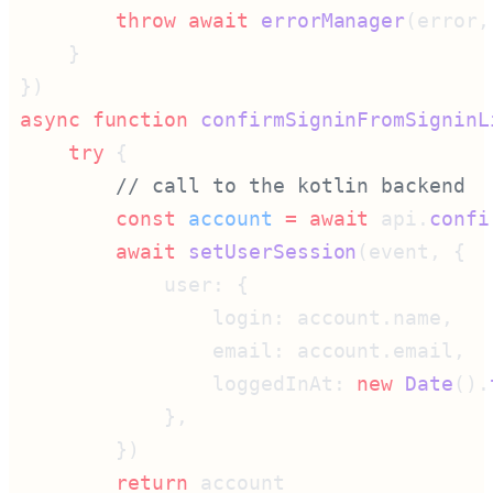
        throw
 await
 errorManager
(error,
async
 function
 confirmSigninFromSigninL
    try
        const
 account
 =
 await
 api.
confi
        await
 setUserSession
                loggedInAt: 
new
 Date
().
        return