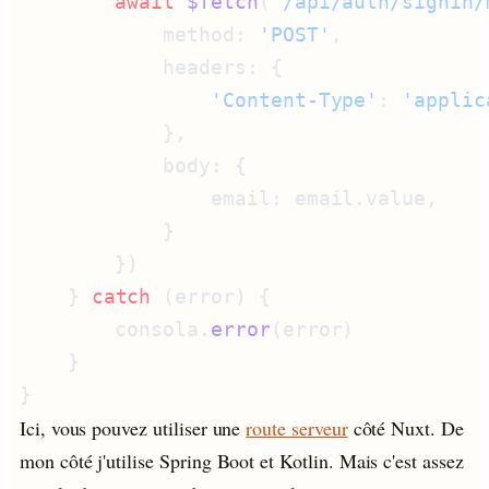
        await
 $fetch
(
'/api/auth/signin/
            method: 
'POST'
                'Content-Type'
: 
    } 
catch
        consola.
error
Ici, vous pouvez utiliser une
route serveur
côté Nuxt. De
mon côté j'utilise Spring Boot et Kotlin. Mais c'est assez