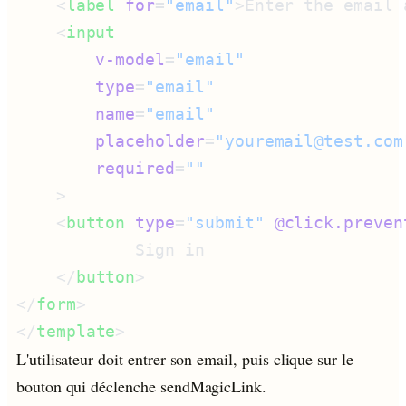
    <
label
 for
=
"email"
>Enter the email 
    <
        v-model
=
        type
=
        name
=
        placeholder
=
        required
=
    <
button
 type
=
"submit"
 @click.preven
    </
button
</
form
</
template
L'utilisateur doit entrer son email, puis clique sur le
bouton qui déclenche sendMagicLink.