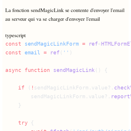
La fonction sendMagicLink se contente d'envoyer l'email
au serveur qui va se charger d'envoyer l'email
typescript
const
 sendMagicLinkForm
 =
 ref
<
HTMLFormE
const
 email
 =
 ref
(
''
async
 function
 sendMagicLink
    if
 (
!
sendMagicLinkForm.value?.
check
        sendMagicLinkForm.value?.
report
    try