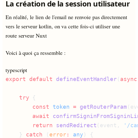
La création de la session utilisateur
En réalité, le lien de l'email ne renvoie pas directement
vers le serveur kotlin, on va cette fois-ci utiliser une
route serveur Nuxt
Voici à quoi ça ressemble :
typescript
export
 default
 defineEventHandler
(
async
    try
        const
 token
 =
 getRouterParam
(ev
        await
 confirmSigninFromSigninLi
        return
 sendRedirect
(event, 
'/ca
    } 
catch
 (
error
:
 any