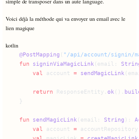
simple de transposer dans un aute language.
Voici déjà la méthode qui va envoyer un email avec le
lien magique
kotlin
    @PostMapping
(
"/api/account/signin/m
    fun
 signinViaMagicLink
(email: 
Strin
        val
 account 
=
 sendMagicLink
        return
 ResponseEntity.
ok
().
buil
    fun
 sendMagicLink
(email: 
String
): 
A
        val
 account 
=
 accountRepository
        val
 magicLink 
=
 createMagicLink