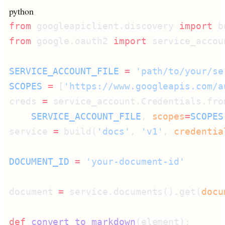
python
from
 googleapiclient.discovery 
import
from
 google.oauth2 
import
SERVICE_ACCOUNT_FILE
 =
SCOPES
 =
 [
'https://www.googleapis.com/a
creds 
=
    SERVICE_ACCOUNT_FILE
, 
scopes
=
SCOPES
service 
=
 build(
'docs'
, 
'v1'
, 
credentia
DOCUMENT_ID
 =
document 
=
 service.documents().get(
docu
def
 convert_to_markdown