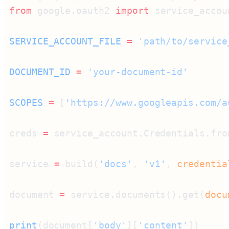
from
 google.oauth2 
import
SERVICE_ACCOUNT_FILE
 =
DOCUMENT_ID
 =
SCOPES
 =
 [
'https://www.googleapis.com/a
creds 
=
 service_account.Credentials.fro
service 
=
 build(
'docs'
, 
'v1'
, 
credentia
document 
=
 service.documents().get(
docu
print
(document[
'body'
][
'content'