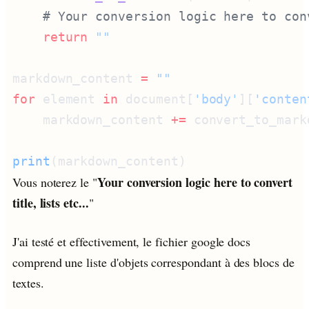
    return
markdown_content 
=
for
 element 
in
 document[
'body'
][
'conten
    markdown_content 
+=
print
Your conversion logic here to convert
Vous noterez le "
title, lists etc...
"
J'ai testé et effectivement, le fichier google docs
comprend une liste d'objets correspondant à des blocs de
textes.