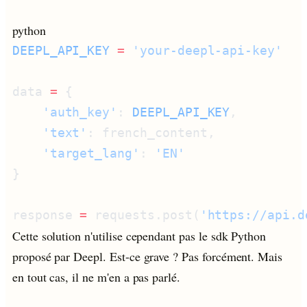
python
DEEPL_API_KEY
 =
data 
=
    'auth_key'
: 
DEEPL_API_KEY
    'text'
    'target_lang'
: 
response 
=
 requests.post(
'https://api.d
Cette solution n'utilise cependant pas le sdk Python
proposé par Deepl. Est-ce grave ? Pas forcément. Mais
en tout cas, il ne m'en a pas parlé.