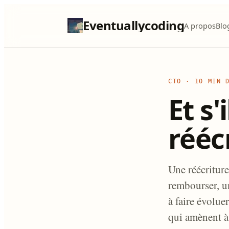
Eventuallycoding
A propos
Blo
CTO
·
10 MIN 
Et s'
réécr
Une réécriture
rembourser, u
à faire évolue
qui amènent à 