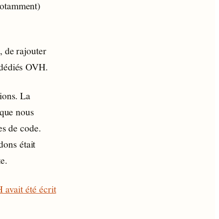
 notamment)
, de rajouter
s dédiés OVH.
sions. La
t que nous
ies de code.
ons était
e.
 avait été écrit