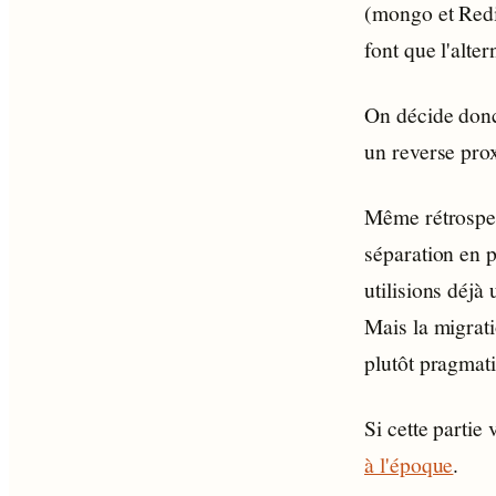
(mongo et Redi
font que l'alt
On décide donc 
un reverse pro
Même rétrospect
séparation en p
utilisions déjà
Mais la migrat
plutôt pragmat
Si cette partie
à l'époque
.