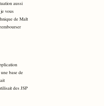
tuation aussi
 je vous
echnique de Malt
 rembourser
pplication
 une base de
ait
ilisait des JSP