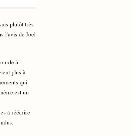
uis plutôt très
ns l'avis de Joel
lourde à
ient plus à
ènements qui
e-même est un
es à réécrire
endus.