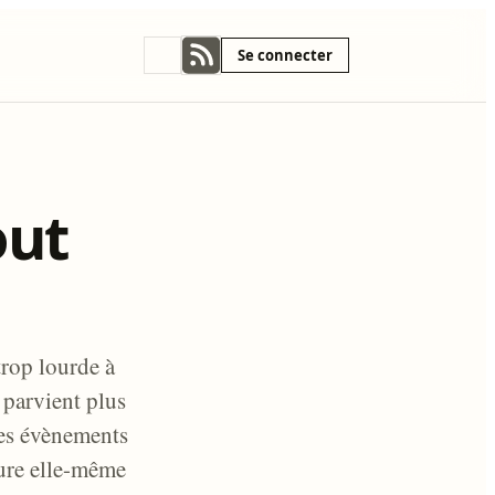
Se connecter
out
trop lourde à
 parvient plus
 les évènements
ture elle-même