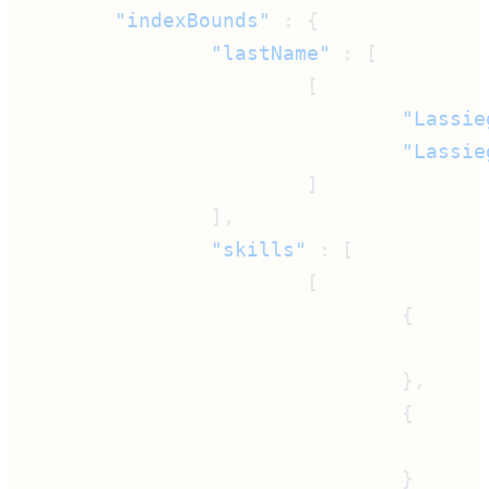
        "indexBounds"
                "lastName"
                                "Lassie
                "skills"
                                       
                                       