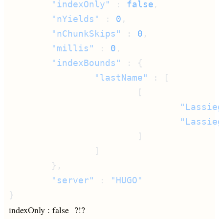
        "indexOnly"
 : 
false
        "nYields"
 : 
0
        "nChunkSkips"
 : 
0
        "millis"
 : 
0
        "indexBounds"
                "lastName"
                                "Lassie
        "server"
 : 
indexOnly : false ?!?