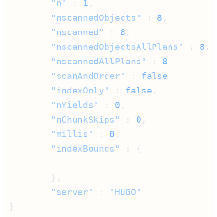
        "n"
 : 
1
        "nscannedObjects"
 : 
8
        "nscanned"
 : 
8
        "nscannedObjectsAllPlans"
 : 
8
        "nscannedAllPlans"
 : 
8
        "scanAndOrder"
 : 
false
        "indexOnly"
 : 
false
        "nYields"
 : 
0
        "nChunkSkips"
 : 
0
        "millis"
 : 
0
        "indexBounds"
        "server"
 : 