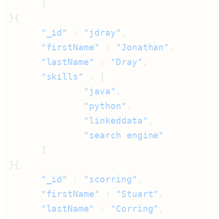
      "_id"
 : 
"jdray"
      "firstName"
 : 
"Jonathan"
      "lastName"
 : 
"Dray"
      "skills"
              "java"
              "python"
              "linkeddata"
      "_id"
 : 
"scorring"
      "firstName"
 : 
"Stuart"
      "lastName"
 : 
"Corring"