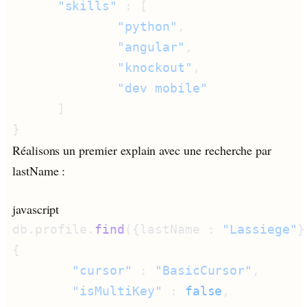
      "skills"
              "python"
              "angular"
              "knockout"
Réalisons un premier explain avec une recherche par
lastName :
javascript
db.profile.
find
({lastName : 
"Lassiege"
}
        "cursor"
 : 
"BasicCursor"
        "isMultiKey"
 : 
false