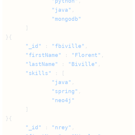
              "python"
              "java"
      "_id"
 : 
"fbiville"
      "firstName"
 : 
"Florent"
      "lastName"
 : 
"Biville"
      "skills"
              "java"
              "spring"
      "_id"
 : 
"nrey"