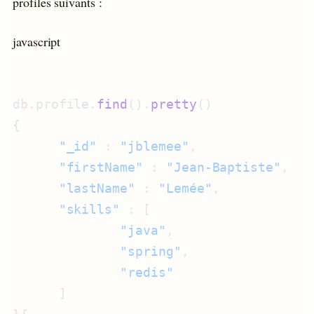
profiles suivants :
javascript
db.profile.
find
().
pretty
      "_id"
 : 
"jblemee"
      "firstName"
 : 
"Jean-Baptiste"
      "lastName"
 : 
"Lemée"
      "skills"
              "java"
              "spring"