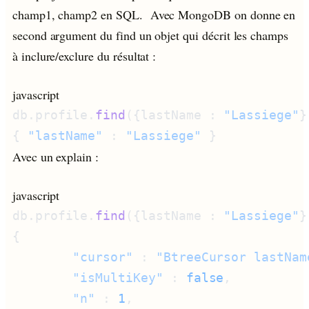
champ1, champ2 en SQL. Avec MongoDB on donne en
second argument du find un objet qui décrit les champs
à inclure/exclure du résultat :
javascript
db.profile.
find
({lastName : 
"Lassiege"
}
{ 
"lastName"
 : 
"Lassiege"
Avec un explain :
javascript
db.profile.
find
({lastName : 
"Lassiege"
}
        "cursor"
 : 
"BtreeCursor lastNam
        "isMultiKey"
 : 
false
        "n"
 : 
1