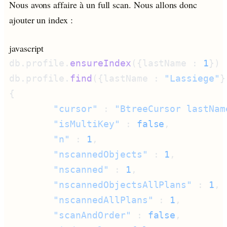
Nous avons affaire à un full scan. Nous allons donc
ajouter un index :
javascript
db.profile.
ensureIndex
({lastName : 
1
db.profile.
find
({lastName : 
"Lassiege"
}
        "cursor"
 : 
"BtreeCursor lastNam
        "isMultiKey"
 : 
false
        "n"
 : 
1
        "nscannedObjects"
 : 
1
        "nscanned"
 : 
1
        "nscannedObjectsAllPlans"
 : 
1
        "nscannedAllPlans"
 : 
1
        "scanAndOrder"
 : 
false