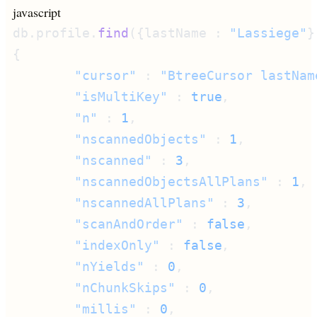
javascript
db.profile.
find
({lastName : 
"Lassiege"
}
        "cursor"
 : 
"BtreeCursor lastNam
        "isMultiKey"
 : 
true
        "n"
 : 
1
        "nscannedObjects"
 : 
1
        "nscanned"
 : 
3
        "nscannedObjectsAllPlans"
 : 
1
        "nscannedAllPlans"
 : 
3
        "scanAndOrder"
 : 
false
        "indexOnly"
 : 
false
        "nYields"
 : 
0
        "nChunkSkips"
 : 
0
        "millis"
 : 
0