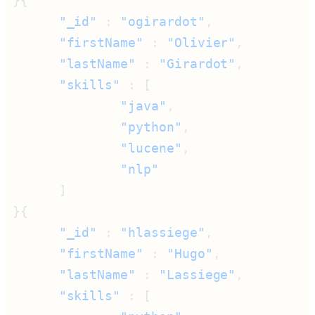
      "_id"
 : 
"ogirardot"
      "firstName"
 : 
"Olivier"
      "lastName"
 : 
"Girardot"
      "skills"
              "java"
              "python"
              "lucene"
      "_id"
 : 
"hlassiege"
      "firstName"
 : 
"Hugo"
      "lastName"
 : 
"Lassiege"
      "skills"