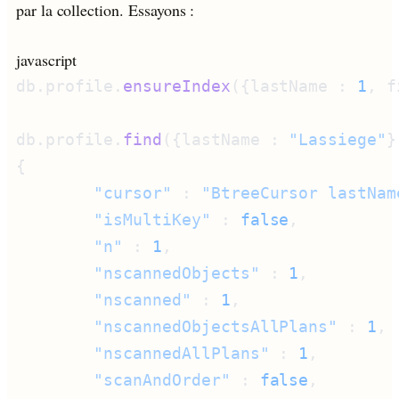
par la collection. Essayons :
javascript
db.profile.
ensureIndex
({lastName : 
1
, f
db.profile.
find
({lastName : 
"Lassiege"
}
        "cursor"
 : 
"BtreeCursor lastNam
        "isMultiKey"
 : 
false
        "n"
 : 
1
        "nscannedObjects"
 : 
1
        "nscanned"
 : 
1
        "nscannedObjectsAllPlans"
 : 
1
        "nscannedAllPlans"
 : 
1
        "scanAndOrder"
 : 
false