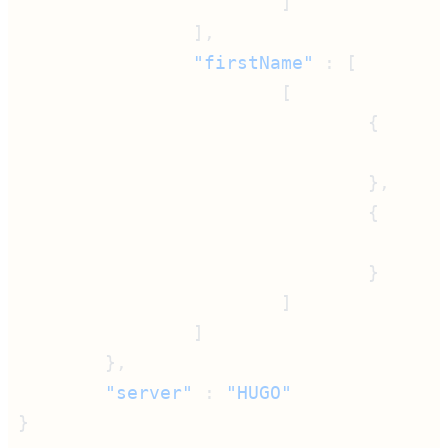
                "firstName"
                                       
                                       
        "server"
 : 