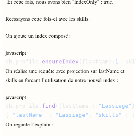
Et cette fois, nous avons bien "indexOnly" : true.
Reessayons cette fois-ci avec les skills.
On ajoute un index composé :
javascript
db.profile.
ensureIndex
({lastName:
1
, ski
On réalise une requête avec projection sur lastName et
skills en forcant l’utilisation de notre nouvel index :
javascript
db.profile.
find
({lastName : 
"Lassiege"
}
{ 
"lastName"
 : 
"Lassiege"
, 
"skills"
 : [
On regarde l’explain :