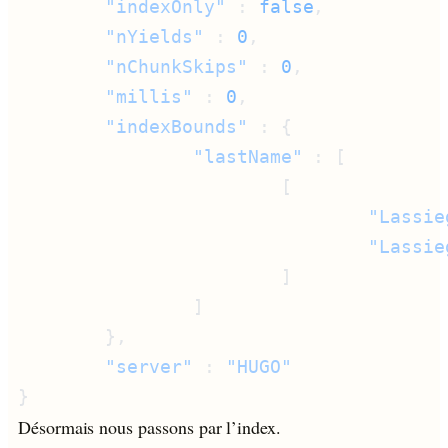
        "indexOnly"
 : 
false
        "nYields"
 : 
0
        "nChunkSkips"
 : 
0
        "millis"
 : 
0
        "indexBounds"
                "lastName"
                                "Lassie
        "server"
 : 
Désormais nous passons par l’index.